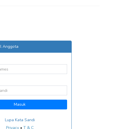
l Anggota
Masuk
Lupa Kata Sandi
Privacy
•
T & C